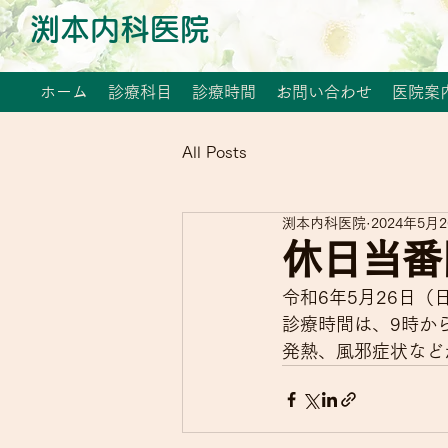
渕本内科医院
ホーム
診療科目
診療時間
お問い合わせ
医院案
All Posts
渕本内科医院
2024年5月
休日当番
令和6年5月26日
診療時間は、9時か
発熱、風邪症状など