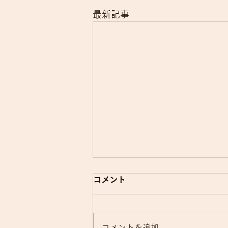
最新記事
電子的診療情報連携体制整備
コメント
加算について
当院では、令和8年6月の診療報
コメントを追加…