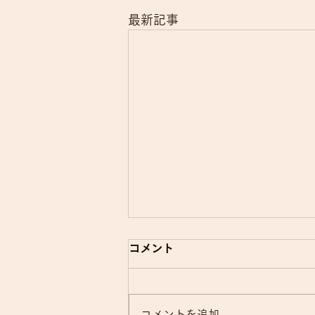
最新記事
電子的診療情報連携体制整備
コメント
加算について
当院では、令和8年6月の診療報
コメントを追加…