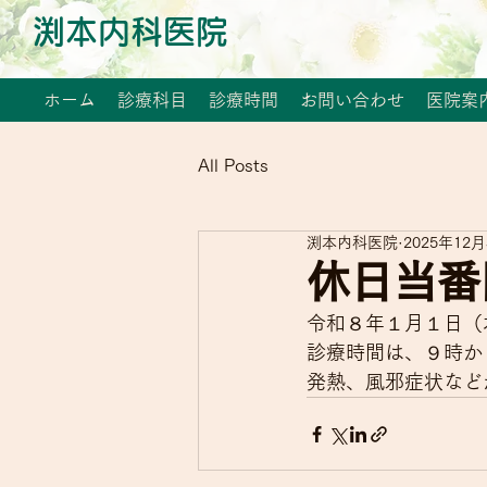
渕本内科医院
ホーム
診療科目
診療時間
お問い合わせ
医院案
All Posts
渕本内科医院
2025年12
休日当番
令和８年１月１日（
診療時間は、９時か
発熱、風邪症状など