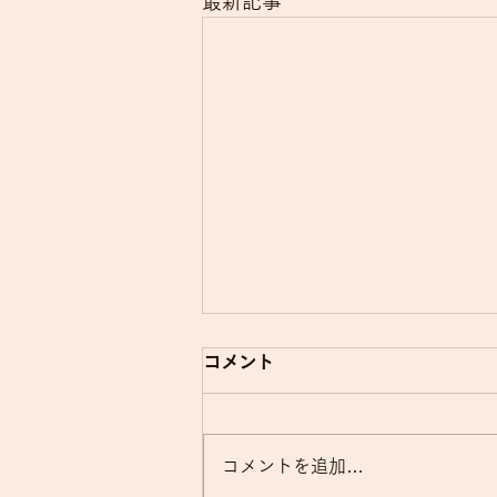
最新記事
電子的診療情報連携体制整備
コメント
加算について
当院では、令和8年6月の診療報
コメントを追加…
酬改定に伴う電子的診療情報連携